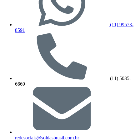
(11) 99573-
8591
(11) 5035-
6669
redesociais@soldasbrasil.com.br