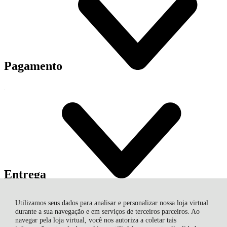
Pagamento
Entrega
Entregamos Em Todo Brasil
Utilizamos seus dados para analisar e personalizar nossa loja virtual
Correios
durante a sua navegação e em serviços de terceiros parceiros. Ao
navegar pela loja virtual, você nos autoriza a coletar tais
SOLDAS BRASIL COMERCIAL IMPORTADORA LTDA, Rua