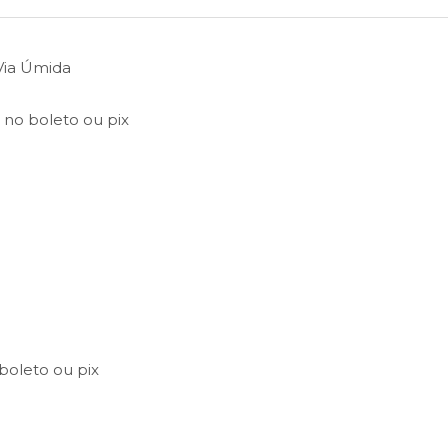
 Via Úmida
0
no
boleto
ou
pix
boleto
ou
pix