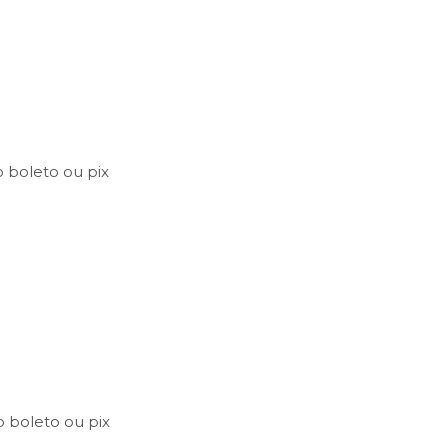
o
boleto
ou
pix
o
boleto
ou
pix