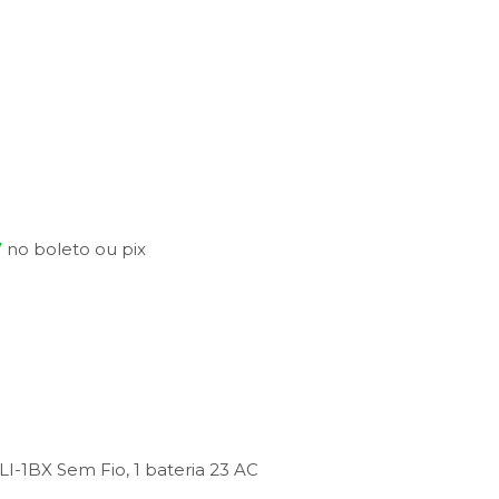
7
no
boleto
ou
pix
I-1BX Sem Fio, 1 bateria 23 AC