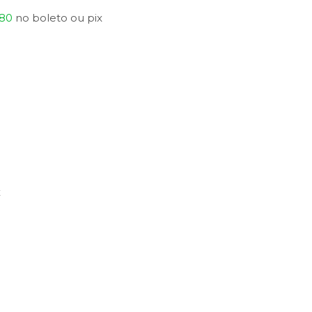
,80
no
boleto
ou
pix
x