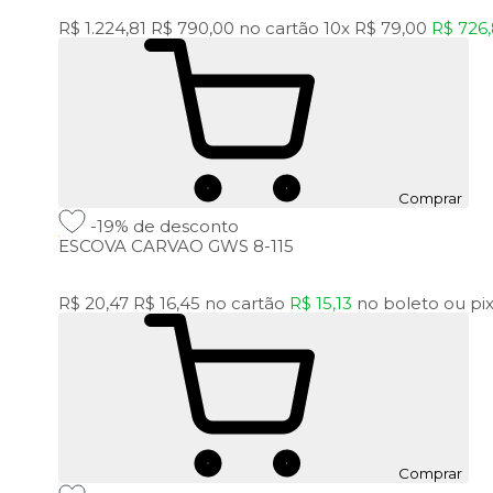
R$ 1.224,81
R$ 790,00
no cartão
10x
R$ 79,00
R$ 726
Comprar
-19%
de desconto
ESCOVA CARVAO GWS 8-115
R$ 20,47
R$ 16,45
no cartão
R$ 15,13
no
boleto
ou
pi
Comprar