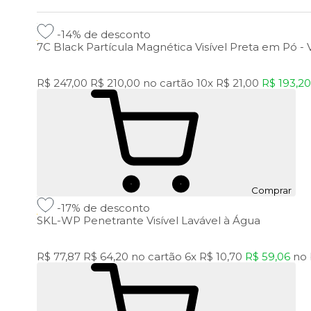
-14%
de desconto
7C Black Partícula Magnética Visível Preta em Pó -
R$ 247,00
R$ 210,00
no cartão
10x
R$ 21,00
R$ 193,2
Comprar
-17%
de desconto
SKL-WP Penetrante Visível Lavável à Água
R$ 77,87
R$ 64,20
no cartão
6x
R$ 10,70
R$ 59,06
no