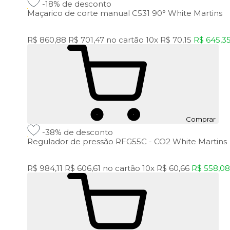
-18%
de desconto
Maçarico de corte manual C531 90° White Martins
R$ 860,88
R$ 701,47
no cartão
10x
R$ 70,15
R$ 645,3
Comprar
-38%
de desconto
Regulador de pressão RFG55C - CO2 White Martins
R$ 984,11
R$ 606,61
no cartão
10x
R$ 60,66
R$ 558,0