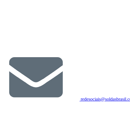
redesociais@soldasbrasil.