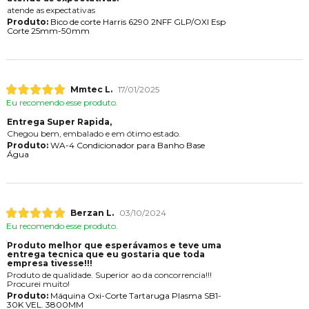
atende as expectativas
Produto:
Bico de corte Harris 6290 2NFF GLP/OXI Esp
Corte 25mm-50mm
Mmtec L.
17/01/2025
Eu recomendo esse produto.
Entrega Super Rapida,
Chegou bem, embalado e em ótimo estado.
Produto:
WA-4 Condicionador para Banho Base
Água
Berzan L.
03/10/2024
Eu recomendo esse produto.
Produto melhor que esperávamos e teve uma
entrega tecnica que eu gostaria que toda
empresa tivesse!!!
Produto de qualidade. Superior ao da concorrencia!!!
Procurei muito!
Produto:
Máquina Oxi-Corte Tartaruga Plasma SB1-
30K VEL. 3800MM