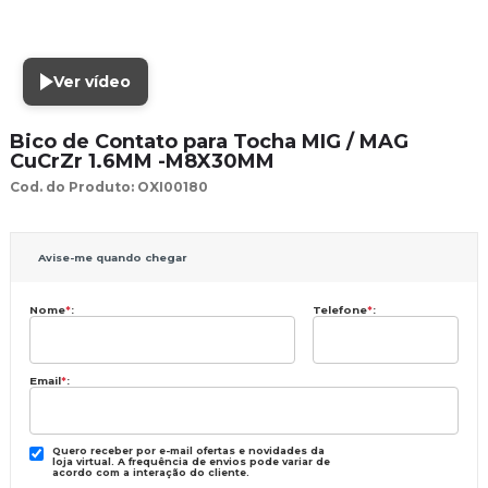
Ver vídeo
Bico de Contato para Tocha MIG / MAG
CuCrZr 1.6MM -M8X30MM
Cod. do Produto: OXI00180
Avise-me quando chegar
Nome
*
:
Telefone
*
:
Email
*
:
Quero receber por e-mail ofertas e novidades da
loja virtual. A frequência de envios pode variar de
acordo com a interação do cliente.