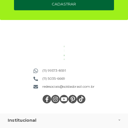
CADASTRAR
(11) 99573-8591
(11) 5035-6669
redesociais@soldasbrasil.com.br
Institucional