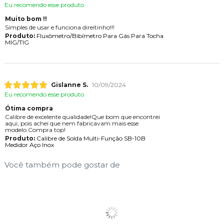
Eu recomendo esse produto.
Muito bom !!
Simples de usar e funciona direitinho!!!
Produto:
Fluxômetro/Bibímetro Para Gás Para Tocha
MIG/TIG
Gislanne S.
10/09/2024
Eu recomendo esse produto.
Ótima compra
Calibre de excelente qualidade!Que bom que encontrei
aqui, pois achei que nem fabricavam mais esse
modelo.Compra top!
Produto:
Calibre de Solda Multi-Função SB-10B
Medidor Aço Inox
Você também pode gostar de