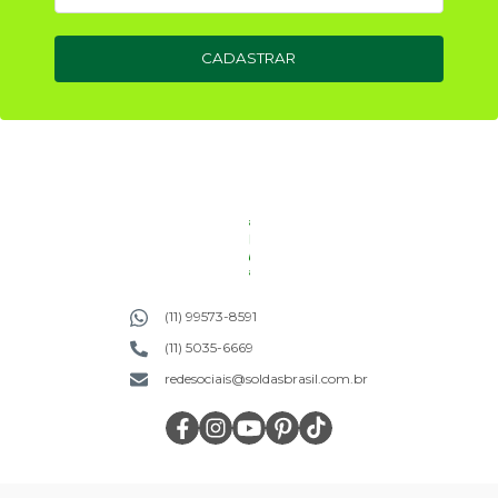
CADASTRAR
(11) 99573-8591
(11) 5035-6669
redesociais@soldasbrasil.com.br