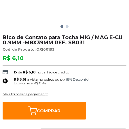
Bico de Contato para Tocha MIG / MAG E-CU
0.9MM -M8X39MM REF. SB031
Cod. do Produto: OXI00193
R$ 6,10
1x
de
R$ 6,10
no cartão de crédito
R$ 5,61
à vista no boleto ou pix
(8% Desconto)
Economize
R$ 0,49
Mais formas de pagamento
COMPRAR