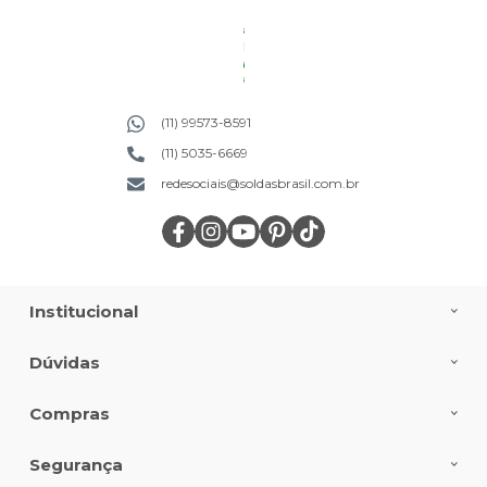
(11) 99573-8591
(11) 5035-6669
redesociais@soldasbrasil.com.br
Institucional
Dúvidas
Compras
Segurança