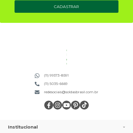
CADASTRAR
(11) 99573-8591
(11) 5035-6669
redesociais@soldasbrasil.com.br
Institucional