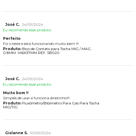
José C.
24/09/2024
Eu recomendo esse produto.
Perfeito
Fiz o teste e está funcionando muito bem !!!
Produto:
Bico de Contato para Tocha MIG / MAG
0.8MM -M6X37MM REF. SB020
José C.
24/09/2024
Eu recomendo esse produto.
Muito bom !!
Simples de usar e funciona direitinho!!!
Produto:
Fluxômetro/Bibímetro Para Gás Para Tocha
MIG/TIG
Gislanne S.
10/09/2024