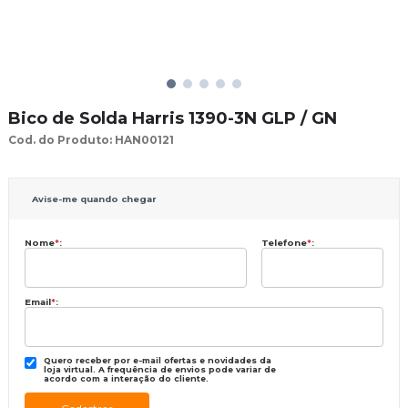
Bico de Solda Harris 1390-3N GLP / GN
Cod. do Produto: HAN00121
Avise-me quando chegar
Nome
*
:
Telefone
*
:
Email
*
:
Quero receber por e-mail ofertas e novidades da
loja virtual. A frequência de envios pode variar de
acordo com a interação do cliente.