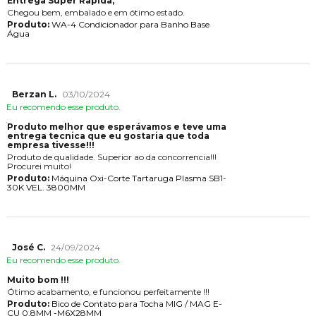
Entrega Super Rapida,
Chegou bem, embalado e em ótimo estado.
Produto:
WA-4 Condicionador para Banho Base
Água
Berzan L.
03/10/2024
Eu recomendo esse produto.
Produto melhor que esperávamos e teve uma
entrega tecnica que eu gostaria que toda
empresa tivesse!!!
Produto de qualidade. Superior ao da concorrencia!!!
Procurei muito!
Produto:
Máquina Oxi-Corte Tartaruga Plasma SB1-
30K VEL. 3800MM
José C.
24/09/2024
Eu recomendo esse produto.
Muito bom !!!
Ótimo acabamento, e funcionou perfeitamente !!!
Produto:
Bico de Contato para Tocha MIG / MAG E-
CU 0.8MM -M6X28MM