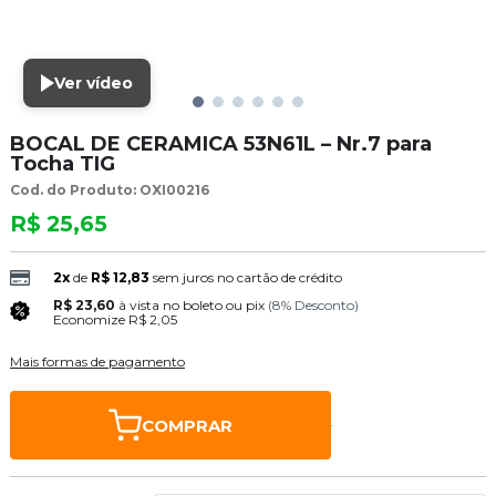
Ver vídeo
BOCAL DE CERAMICA 53N61L – Nr.7 para
Tocha TIG
Cod. do Produto: OXI00216
R$ 25,65
2x
de
R$ 12,83
sem juros no cartão de crédito
R$ 23,60
à vista no boleto ou pix
(8% Desconto)
Economize
R$ 2,05
Mais formas de pagamento
COMPRAR