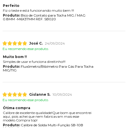
Perfeito
Fiz o teste e está funcionando muito bem !!!
Produto:
Bico de Contato para Tocha MIG / MAG
0.8MM -M6X37MM REF. SB020
José C.
24/09/2024
Eu recomendo esse produto.
Muito bom !!
Simples de usar e funciona direitinho!!!
Produto:
Fluxômetro/Bibímetro Para Gás Para Tocha
MIG/TIG
Gislanne S.
10/09/2024
Eu recomendo esse produto.
Ótima compra
Calibre de excelente qualidade!Que bom que encontrei
aqui, pois achei que nem fabricavam mais esse
modelo.Compra top!
Produto:
Calibre de Solda Multi-Função SB-10B