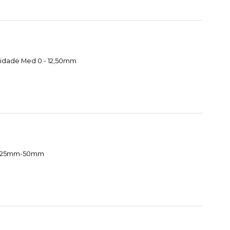
cidade Med 0 - 12,50mm
te 25mm-50mm