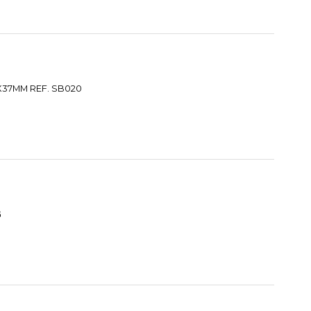
6X37MM REF. SB020
G