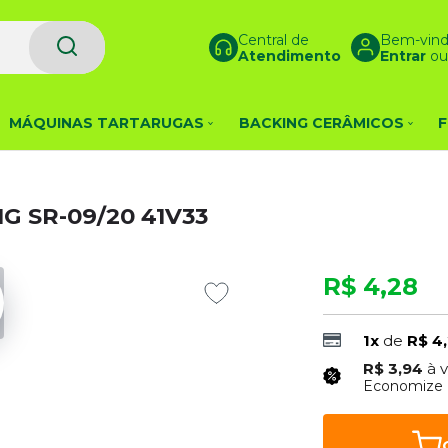
Central de
Bem-vind
Atendimento
Entrar
o
MÁQUINAS TARTARUGAS
BACKING CERÂMICOS
F
IG SR-09/20 41V33
R$ 4,28
1x
de
R$ 4
R$ 3,94
à 
Economize