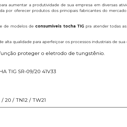
para aumentar a produtividade de sua empresa em diversas ati
a por oferecer produtos dos principais fabricantes do mercad
de de modelos de
consumíveis tocha TIG
pra atender todas as
e alta qualidade para aperfeiçoar os processos industriais de s
unção proteger o eletrodo de tungstênio.
P/TOCHA TIG SR-09/20 41V33
 / 20 / TN12 / TW21