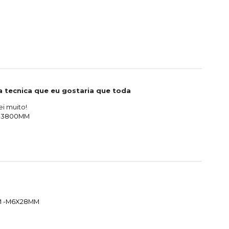
 tecnica que eu gostaria que toda
i muito!
. 3800MM
MM -M6X28MM