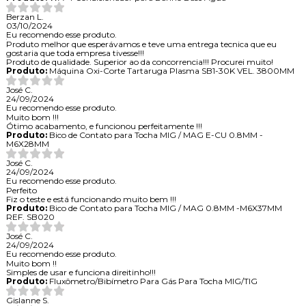
Berzan L.
03/10/2024
Eu recomendo esse produto.
Produto melhor que esperávamos e teve uma entrega tecnica que eu
gostaria que toda empresa tivesse!!!
Produto de qualidade. Superior ao da concorrencia!!! Procurei muito!
Produto:
Máquina Oxi-Corte Tartaruga Plasma SB1-30K VEL. 3800MM
José C.
24/09/2024
Eu recomendo esse produto.
Muito bom !!!
Ótimo acabamento, e funcionou perfeitamente !!!
Produto:
Bico de Contato para Tocha MIG / MAG E-CU 0.8MM -
M6X28MM
José C.
24/09/2024
Eu recomendo esse produto.
Perfeito
Fiz o teste e está funcionando muito bem !!!
Produto:
Bico de Contato para Tocha MIG / MAG 0.8MM -M6X37MM
REF. SB020
José C.
24/09/2024
Eu recomendo esse produto.
Muito bom !!
Simples de usar e funciona direitinho!!!
Produto:
Fluxômetro/Bibímetro Para Gás Para Tocha MIG/TIG
Gislanne S.