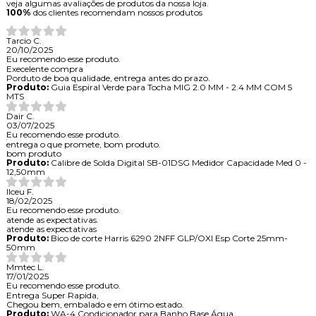
veja algumas avaliações de produtos da nossa loja.
100%
dos clientes recomendam nossos produtos
Tarcio C.
20/10/2025
Eu recomendo esse produto.
Execelente compra
Porduto de boa qualidade, entrega antes do prazo.
Produto:
Guia Espiral Verde para Tocha MIG 2.0 MM - 2.4 MM COM 5
MTS
Dair C.
03/07/2025
Eu recomendo esse produto.
entrega o que promete, bom produto.
bom produto
Produto:
Calibre de Solda Digital SB-01DSG Medidor Capacidade Med 0 -
12,50mm
Ilceu F.
18/02/2025
Eu recomendo esse produto.
atende as expectativas.
atende as expectativas
Produto:
Bico de corte Harris 6290 2NFF GLP/OXI Esp Corte 25mm-
50mm
Mmtec L.
17/01/2025
Eu recomendo esse produto.
Entrega Super Rapida,
Chegou bem, embalado e em ótimo estado.
Produto:
WA-4 Condicionador para Banho Base Água