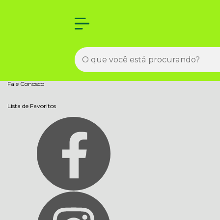
Olá Visitante!
Acesse sua conta e pedidos
Página Inicial
Quem Somos
Como Comprar
Fale Conosco
Lista de Favoritos