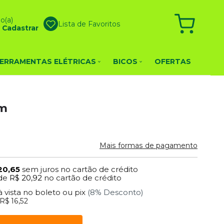
o(a)
Lista de Favoritos
u
Cadastrar
ERRAMENTAS ELÉTRICAS
BICOS
OFERTAS
mm
Mais formas de pagamento
20,65
sem juros no cartão de crédito
de
R$ 20,92
no cartão de crédito
à vista no boleto ou pix
(8% Desconto)
R$ 16,52