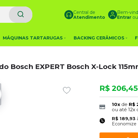
Central de
Bem-vind
Atendimento
Entrar
o
MÁQUINAS TARTARUGAS
BACKING CERÂMICOS
F
ado Bosch EXPERT Bosch X-Lock 115
R$ 206,45
10x
de
R$ 
ou até
12x
R$ 189,93
Economize