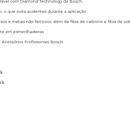
rável com Diamond Technology da Bosch.
, o que evita acidentes durante a aplicação.
os e metais não-ferrosos, além de fibra de carbono e fibra de vid
te em esmerilhadeiras
Acessórios Profissionais Bosch.
ck
ock