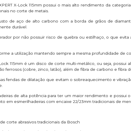
XPERT X-Lock 115mm possui o mais alto rendimento da categoria
nais no corte de metais.
busto de aço de alto carbono com a borda de grãos de dia
ente durável.
rador por não possuir risco de quebra ou estilhaço, o que evita
orme a utilização mantendo sempre a mesma profundidade de corte
k 115mm é um disco de corte multi-metálico, ou seja, possui a
o ferrosos (cobre, zinco, latão), além de fibra de carbono e fibra d
sas fendas de dilatação que evitam o sobreaquecimento e vibração
e.
hadeiras de alta potência para ter um maior rendimento e possui 
nto em esmerilhadeiras com encaixe 22/23mm tradicionais de mer
de corte abrasivos tradicionais da Bosch