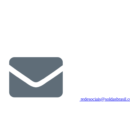
redesociais@soldasbrasil.