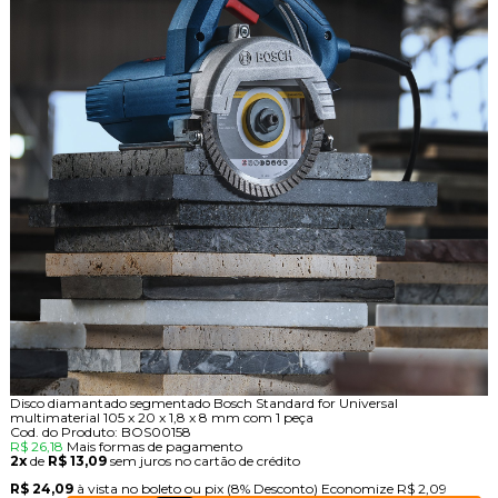
Disco diamantado segmentado Bosch Standard for Universal
multimaterial 105 x 20 x 1,8 x 8 mm com 1 peça
Cod. do Produto: BOS00158
R$ 26,18
Mais formas de pagamento
2x
de
R$ 13,09
sem juros no cartão de crédito
R$ 24,09
à vista no boleto ou pix
(8% Desconto)
Economize
R$ 2,09