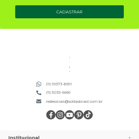
CADASTRAR
(11) 99573-8591
(11) 5035-6669
redesociais@soldasbrasil.com.br
Institucional