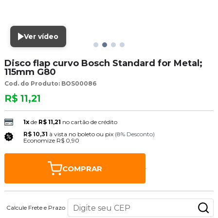
Ver vídeo
Disco flap curvo Bosch Standard for Metal;
115mm G80
Cod. do Produto: BOS00086
R$ 11,21
1x
de
R$ 11,21
no cartão de crédito
R$ 10,31
à vista no boleto ou pix
(8% Desconto)
Economize
R$ 0,90
COMPRAR
Calcule Frete e Prazo