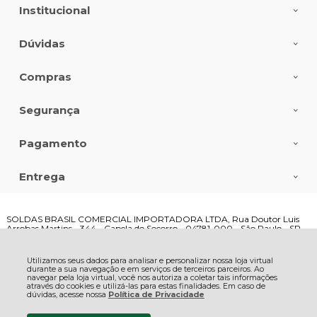
Institucional
Dúvidas
Compras
Segurança
Pagamento
Entrega
SOLDAS BRASIL COMERCIAL IMPORTADORA LTDA, Rua Doutor Luis
Arrobas Martins - 344 - Capela do Socorro - 04781-000 - São Paulo - SP
CNPJ: 05.218.030/0001-92 | © Todos os direitos reservados - Loja Soldas
Brasil - 2026
Utilizamos seus dados para analisar e personalizar nossa loja virtual
durante a sua navegação e em serviços de terceiros parceiros. Ao
navegar pela loja virtual, você nos autoriza a coletar tais informações
através do cookies e utilizá-las para estas finalidades. Em caso de
dúvidas, acesse nossa
Política de Privacidade