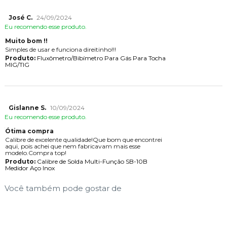
José C.
24/09/2024
Eu recomendo esse produto.
Muito bom !!
Simples de usar e funciona direitinho!!!
Produto:
Fluxômetro/Bibímetro Para Gás Para Tocha
MIG/TIG
Gislanne S.
10/09/2024
Eu recomendo esse produto.
Ótima compra
Calibre de excelente qualidade!Que bom que encontrei
aqui, pois achei que nem fabricavam mais esse
modelo.Compra top!
Produto:
Calibre de Solda Multi-Função SB-10B
Medidor Aço Inox
Você também pode gostar de