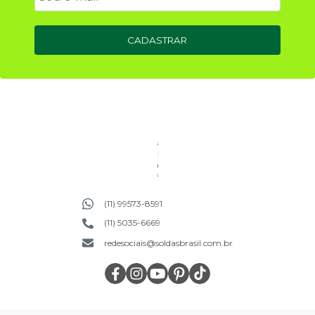
CADASTRAR
(11) 99573-8591
(11) 5035-6669
redesociais@soldasbrasil.com.br