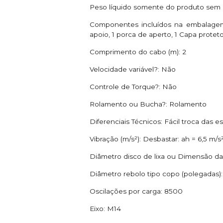
Peso líquido somente do produto sem ba
Componentes incluídos na embalagem 
apoio, 1 porca de aperto, 1 Capa proteto
Comprimento do cabo (m): 2
Velocidade variável?: Não
Controle de Torque?: Não
Rolamento ou Bucha?: Rolamento
Diferenciais Técnicos: Fácil troca das e
Vibração (m/s²): Desbastar: ah = 6,5 m/s²
Diâmetro disco de lixa ou Dimensão da
Diâmetro rebolo tipo copo (polegadas):
Oscilações por carga: 8500
Eixo: M14