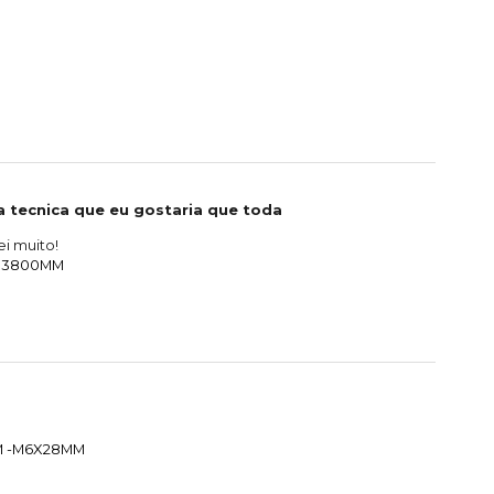
 tecnica que eu gostaria que toda
i muito!
. 3800MM
MM -M6X28MM