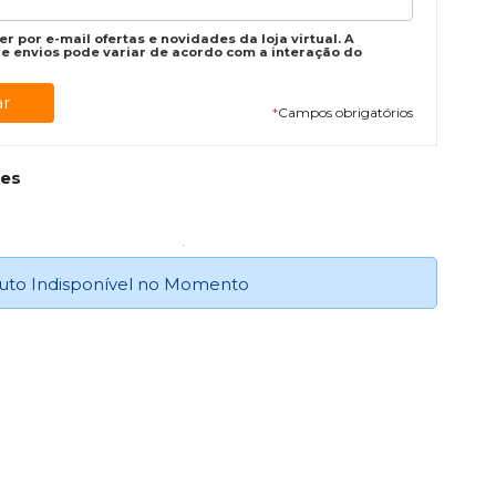
r por e-mail ofertas e novidades da loja virtual. A
e envios pode variar de acordo com a interação do
*
Campos obrigatórios
ses
uto Indisponível no Momento