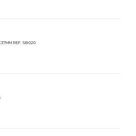
6X37MM REF. SB020
G