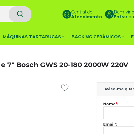
Central de
Bem-vind
Atendimento
Entrar
o
MÁQUINAS TARTARUGAS
BACKING CERÂMICOS
F
 de 7" Bosch GWS 20-180 2000W 220V
Avise-me qua
Nome
*
:
Email
*
: