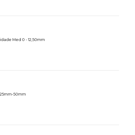
cidade Med 0 - 12,50mm
te 25mm-50mm