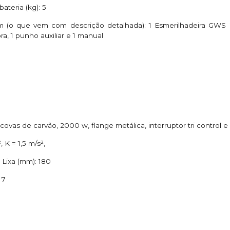
teria (kg): 5
(o que vem com descrição detalhada): 1 Esmerilhadeira GWS 2
ra, 1 punho auxiliar e 1 manual
scovas de carvão, 2000 w, flange metálica, interruptor tri control 
, K = 1,5 m/s²,
 Lixa (mm): 180
 7