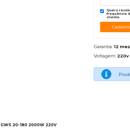
Quero recebe
frequência d
cliente.
Garantia:
12 me
Voltagem:
220v
Prod
ch GWS 20-180 2000W 220V