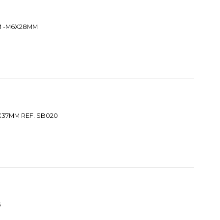
MM -M6X28MM
6X37MM REF. SB020
G