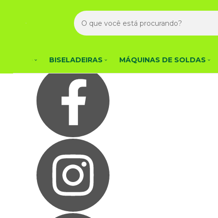
Olá Visitante!
Acesse sua conta e pedidos
Página Inicial
Quem Somos
Como Comprar
Fale Conosco
Lista de Favoritos
BISELADEIRAS
MÁQUINAS DE SOLDAS