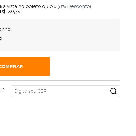
63
à vista no boleto ou pix
(8% Desconto)
R$ 130,75
anho:
o
COMPRAR
 e