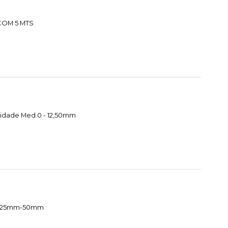
 COM 5 MTS
cidade Med 0 - 12,50mm
te 25mm-50mm