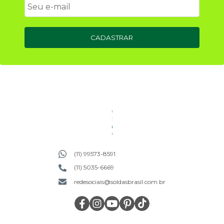
CADASTRAR
(11) 99573-8591
(11) 5035-6669
redesociais@soldasbrasil.com.br