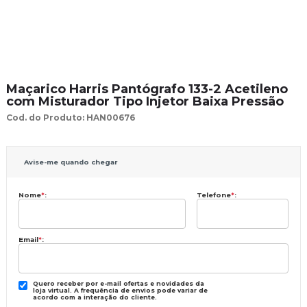
Maçarico Harris Pantógrafo 133-2 Acetileno
com Misturador Tipo Injetor Baixa Pressão
Cod. do Produto: HAN00676
Avise-me quando chegar
Nome
*
:
Telefone
*
:
Email
*
:
Quero receber por e-mail ofertas e novidades da
loja virtual. A frequência de envios pode variar de
acordo com a interação do cliente.