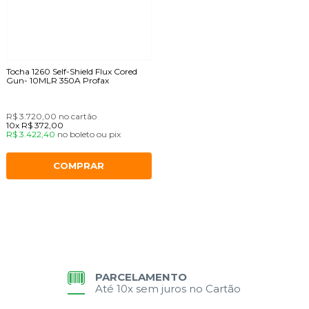
Tocha 1260 Self-Shield Flux Cored
Gun- 10MLR 350A Profax
R$ 3.720,00
no cartão
10x
R$ 372,00
R$ 3.422,40
no
boleto
ou
pix
COMPRAR
PARCELAMENTO
Até 10x sem juros no Cartão