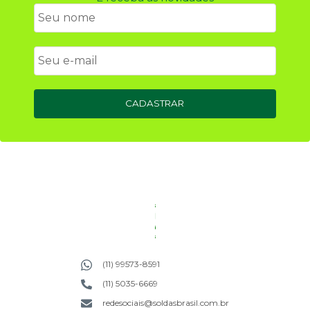
CADASTRAR
(11) 99573-8591
(11) 5035-6669
redesociais@soldasbrasil.com.br