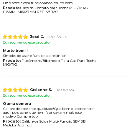
Fiz o teste e está funcionando muito bem !!!
Produto:
Bico de Contato para Tocha MIG / MAG
0.8MM -M6X37MM REF. SB020
José C.
24/09/2024
Eu recomendo esse produto.
Muito bom !!
Simples de usar e funciona direitinho!!!
Produto:
Fluxômetro/Bibímetro Para Gás Para Tocha
MIG/TIG
Gislanne S.
10/09/2024
Eu recomendo esse produto.
Ótima compra
Calibre de excelente qualidade!Que bom que encontrei
aqui, pois achei que nem fabricavam mais esse
modelo.Compra top!
Produto:
Calibre de Solda Multi-Função SB-10B
Medidor Aço Inox