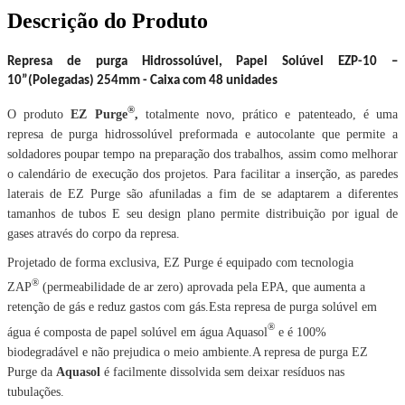
Descrição do Produto
Represa de purga Hidrossolúvel, Papel Solúvel EZP-10 –
10”(Polegadas) 254mm - Caixa com 48 unidades
®
O produto
EZ Purge
,
totalmente novo, prático e patenteado, é uma
represa de purga hidrossolúvel preformada e autocolante que permite a
soldadores poupar tempo na preparação dos trabalhos, assim como melhorar
o calendário de execução dos projetos. Para facilitar a inserção, as paredes
laterais de EZ Purge são afuniladas a fim de se adaptarem a diferentes
tamanhos de tubos E seu design plano permite distribuição por igual de
gases através do corpo da represa.
Projetado de forma exclusiva, EZ Purge é equipado com tecnologia
®
ZAP
(permeabilidade de ar zero) aprovada pela EPA, que aumenta a
retenção de gás e reduz gastos com gás.Esta represa de purga solúvel em
®
água é composta de papel solúvel em água Aquasol
e é 100%
biodegradável e não prejudica o meio ambiente.A represa de purga EZ
Purge da
Aquasol
é facilmente dissolvida sem deixar resíduos nas
tubulações.