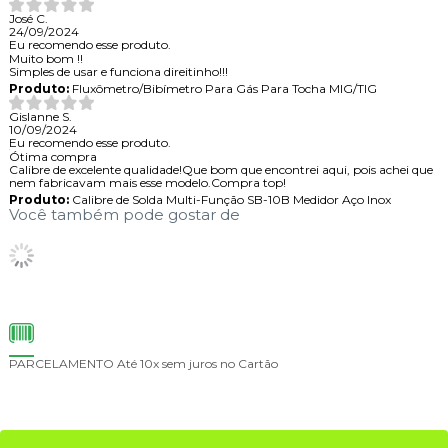
José C.
24/09/2024
Eu recomendo esse produto.
Muito bom !!
Simples de usar e funciona direitinho!!!
Produto:
Fluxômetro/Bibímetro Para Gás Para Tocha MIG/TIG
Gislanne S.
10/09/2024
Eu recomendo esse produto.
Ótima compra
Calibre de excelente qualidade!Que bom que encontrei aqui, pois achei que
nem fabricavam mais esse modelo.Compra top!
Produto:
Calibre de Solda Multi-Função SB-10B Medidor Aço Inox
Você também pode gostar de
PARCELAMENTO
Até 10x sem juros no Cartão