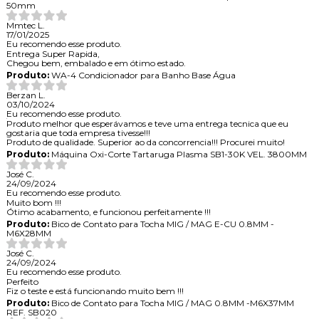
50mm
Mmtec L.
17/01/2025
Eu recomendo esse produto.
Entrega Super Rapida,
Chegou bem, embalado e em ótimo estado.
Produto:
WA-4 Condicionador para Banho Base Água
Berzan L.
03/10/2024
Eu recomendo esse produto.
Produto melhor que esperávamos e teve uma entrega tecnica que eu
gostaria que toda empresa tivesse!!!
Produto de qualidade. Superior ao da concorrencia!!! Procurei muito!
Produto:
Máquina Oxi-Corte Tartaruga Plasma SB1-30K VEL. 3800MM
José C.
24/09/2024
Eu recomendo esse produto.
Muito bom !!!
Ótimo acabamento, e funcionou perfeitamente !!!
Produto:
Bico de Contato para Tocha MIG / MAG E-CU 0.8MM -
M6X28MM
José C.
24/09/2024
Eu recomendo esse produto.
Perfeito
Fiz o teste e está funcionando muito bem !!!
Produto:
Bico de Contato para Tocha MIG / MAG 0.8MM -M6X37MM
REF. SB020