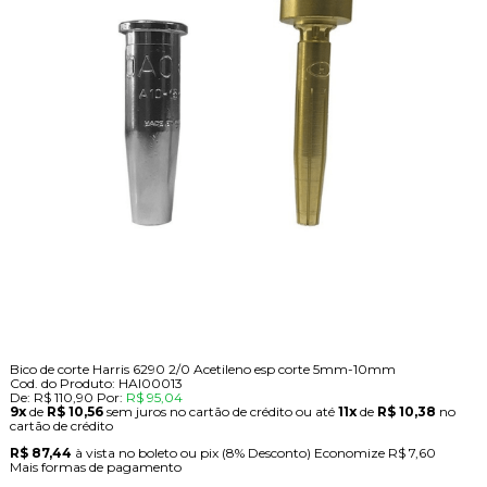
Bico de corte Harris 6290 2/0 Acetileno esp corte 5mm-10mm
Cod. do Produto: HAI00013
De:
R$ 110,90
Por:
R$ 95,04
9x
de
R$ 10,56
sem juros no cartão de crédito
ou até
11x
de
R$ 10,38
no
cartão de crédito
R$ 87,44
à vista no boleto ou pix
(8% Desconto)
Economize
R$ 7,60
Mais formas de pagamento