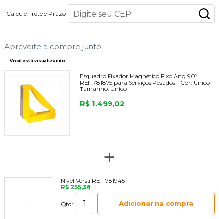
Calcule Frete e Prazo
Aproveite e compre junto
Você está visualizando
Esquadro Fixador Magnético Fixo Ang 90º
REF.781875 para Serviços Pesados -
Cor:
Único
Tamanho:
Único
R$ 1.499,02
+
Nível Versa REF 781945
R$ 255,38
Adicionar na compra
Qtd: