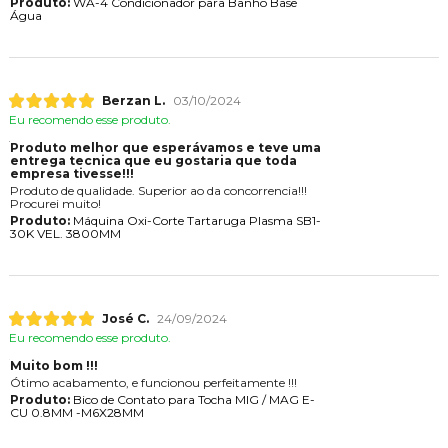
Produto:
WA-4 Condicionador para Banho Base
Água
Berzan L.
03/10/2024
Eu recomendo esse produto.
Produto melhor que esperávamos e teve uma
entrega tecnica que eu gostaria que toda
empresa tivesse!!!
Produto de qualidade. Superior ao da concorrencia!!!
Procurei muito!
Produto:
Máquina Oxi-Corte Tartaruga Plasma SB1-
30K VEL. 3800MM
José C.
24/09/2024
Eu recomendo esse produto.
Muito bom !!!
Ótimo acabamento, e funcionou perfeitamente !!!
Produto:
Bico de Contato para Tocha MIG / MAG E-
CU 0.8MM -M6X28MM