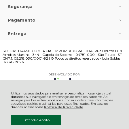
Segurança
Pagamento
Entrega
SOLDAS BRASIL COMERCIAL IMPORTADORA LTDA, Rua Doutor Luis
Arrobas Martins - 344 - Capela do Socorro - 04781-000 - São Paulo - SP
CNPJ: 05.218.030/0001-92 | © Todos os direitos reservados - Loja Soldas
Brasil - 2026
Utilizamos seus dados para analisar e personalizar nossa loja virtual
durante a sua navegação e em serviços de terceiros parceiros. Ao
navegar pela loja virtual, você nos autoriza a coletar tais informações
através do cookies e utilizá-las para estas finalidades. Em caso de
dúvidas, acesse nossa
Política de Privacidade
Entendi e Aceito
R$ 1.499,02
COMPRAR