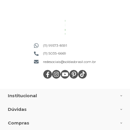
(11) 99573-8591
(11) 5035-6669
redesociais@soldasbrasil.com.br
Institucional
Dúvidas
Compras