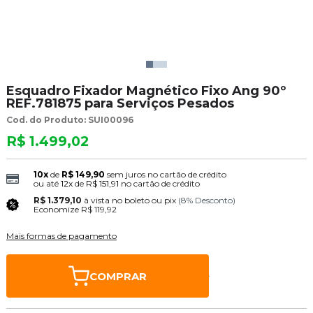
Esquadro Fixador Magnético Fixo Ang 90º
REF.781875 para Serviços Pesados
Cod. do Produto: SUI00096
R$ 1.499,02
10x
de
R$ 149,90
sem juros no cartão de crédito
ou até
12x
de
R$ 151,91
no cartão de crédito
R$ 1.379,10
à vista no boleto ou pix
(8% Desconto)
Economize
R$ 119,92
Mais formas de pagamento
COMPRAR