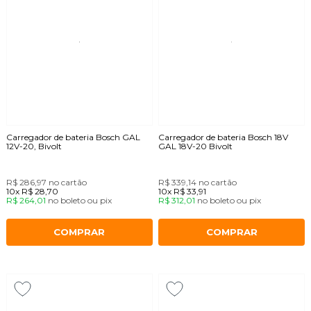
Carregador de bateria Bosch GAL
Carregador de bateria Bosch 18V
12V-20, Bivolt
GAL 18V-20 Bivolt
R$ 286,97
no cartão
R$ 339,14
no cartão
10x
R$ 28,70
10x
R$ 33,91
R$ 264,01
no
boleto
ou
pix
R$ 312,01
no
boleto
ou
pix
COMPRAR
COMPRAR