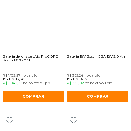
Bateria de Íons de Lítio ProCORE
Bateria 18V Bosch GBA 18V 2,0 Ah
Bosch 18V 8,0Ah
R$ 1.132,97
no cartão
R$ 365,24
no cartão
10x
R$ 113,30
10x
R$ 36,52
R$ 1.042,33
no
boleto
ou
pix
R$ 336,02
no
boleto
ou
pix
COMPRAR
COMPRAR