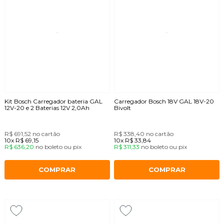
Kit Bosch Carregador bateria GAL
Carregador Bosch 18V GAL 18V-20
12V-20 e 2 Baterias 12V 2,0Ah
Bivolt
R$ 691,52
no cartão
R$ 338,40
no cartão
10x
R$ 69,15
10x
R$ 33,84
R$ 636,20
no
boleto
ou
pix
R$ 311,33
no
boleto
ou
pix
COMPRAR
COMPRAR