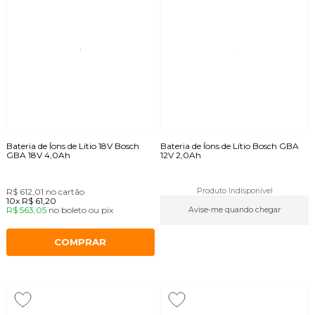
Bateria de Íons de Lítio 18V Bosch
Bateria de Íons de Lítio Bosch GBA
GBA 18V 4,0Ah
12V 2,0Ah
R$ 612,01
no cartão
Produto Indisponível
10x
R$ 61,20
R$ 563,05
no
boleto
ou
pix
Avise-me quando chegar
COMPRAR