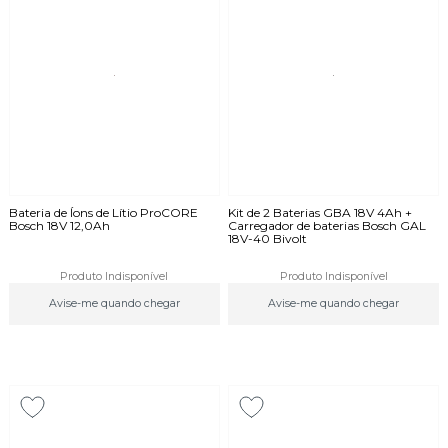
Bateria de Íons de Lítio ProCORE
Kit de 2 Baterias GBA 18V 4Ah +
Bosch 18V 12,0Ah
Carregador de baterias Bosch GAL
18V-40 Bivolt
Produto Indisponível
Produto Indisponível
Avise-me quando chegar
Avise-me quando chegar