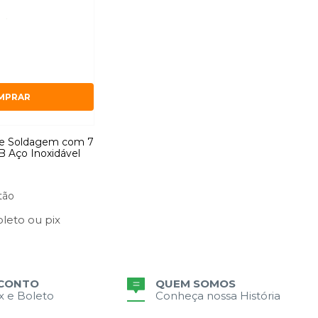
MPRAR
 de Soldagem com 7
 Aço Inoxidável
tão
oleto
ou
pix
SCONTO
QUEM SOMOS
ix e Boleto
Conheça nossa História