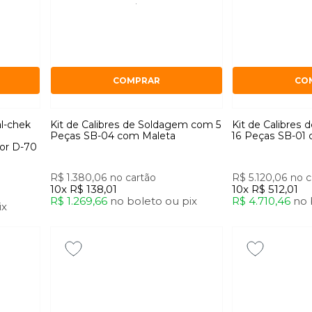
COMPRAR
CO
al-chek
Kit de Calibres de Soldagem com 5
Kit de Calibres
Peças SB-04 com Maleta
16 Peças SB-01
or D-70
R$ 1.380,06
no cartão
R$ 5.120,06
no c
10x
R$ 138,01
10x
R$ 512,01
R$ 1.269,66
no
boleto
ou
pix
R$ 4.710,46
no
ix