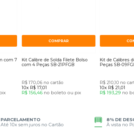
COMPRAR
CO
em com 7
Kit Calibre de Solda Filete Bolso
Kit de Calibres
com 4 Peças SB-21PFGB
Peças SB-09FGB
R$ 170,06
no cartão
R$ 210,10
no car
10x
R$ 17,01
10x
R$ 21,01
pix
R$ 156,46
no
boleto
ou
pix
R$ 193,29
no
b
PARCELAMENTO
8% DE DE
Até 10x sem juros no Cartão
À vista no P