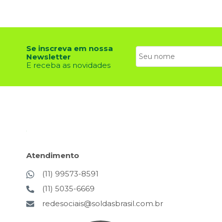
Se inscreva em nossa
Newsletter
E receba as novidades
Atendimento
(11) 99573-8591
(11) 5035-6669
redesociais@soldasbrasil.com.br