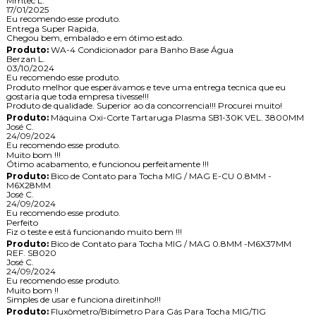
Mmtec L.
17/01/2025
Eu recomendo esse produto.
Entrega Super Rapida,
Chegou bem, embalado e em ótimo estado.
Produto:
WA-4 Condicionador para Banho Base Água
Berzan L.
03/10/2024
Eu recomendo esse produto.
Produto melhor que esperávamos e teve uma entrega tecnica que eu
gostaria que toda empresa tivesse!!!
Produto de qualidade. Superior ao da concorrencia!!! Procurei muito!
Produto:
Máquina Oxi-Corte Tartaruga Plasma SB1-30K VEL. 3800MM
José C.
24/09/2024
Eu recomendo esse produto.
Muito bom !!!
Ótimo acabamento, e funcionou perfeitamente !!!
Produto:
Bico de Contato para Tocha MIG / MAG E-CU 0.8MM -
M6X28MM
José C.
24/09/2024
Eu recomendo esse produto.
Perfeito
Fiz o teste e está funcionando muito bem !!!
Produto:
Bico de Contato para Tocha MIG / MAG 0.8MM -M6X37MM
REF. SB020
José C.
24/09/2024
Eu recomendo esse produto.
Muito bom !!
Simples de usar e funciona direitinho!!!
Produto:
Fluxômetro/Bibímetro Para Gás Para Tocha MIG/TIG