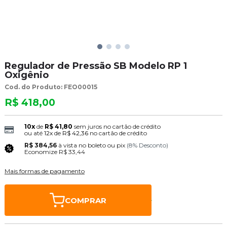
Regulador de Pressão SB Modelo RP 1
Oxigênio
Cod. do Produto: FEO00015
R$ 418,00
10x
de
R$ 41,80
sem juros no cartão de crédito
ou até
12x
de
R$ 42,36
no cartão de crédito
R$ 384,56
à vista no boleto ou pix
(8% Desconto)
Economize
R$ 33,44
Mais formas de pagamento
COMPRAR