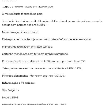
Corpo dianteiro e traseiro em latão forjado;
O mais robusto fabricado no país;
Terminais de entrada e saída laterais em latão usinado, com dimensões e roscas de
acordo com normas nacionais ABNT;
Molas em aço bi-cromatizado;
Diafragma de borracha injetada com substrato/reforço de telas em Nylon.
Manopla de regulagem em latão usinado;
Cartucho monobloco com filtro em bronze sinterizado.
Dois manômetros com diâmetros de 60mm, com precisão classe “B“.
Caixa preta com abertura traseira em concordância a NBR 14.105;
Pino de acionamento interno em aço inox AISI 304.
Informações Técnicas:
Gás: Oxigênio
Modelo: RP-1
Pressão Máxima de Entrada: Kgf/cm2 200 / PSI 2845