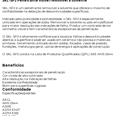
SKL-SP2 Penetrante visível removível a solvente
SKL-SP2 é um penetrante removível a solvente que oferece o máximo de
confiabilidade na detecção de descontinuidades superficiais.
Indicado pela praticidade e portabilidade, o SKL-SP2 é especialmente
utilizado em operações de solda. Removível a solvente ou pós-emulsificável
para maior resolução das indicações de falha. Produz um contraste de cor
vermelha visível e tem características excepcionais de penetração.
O SKL-SP2 é altamente confiável para localizar falhas e descontinuidades
abertas à superfície e pode ser usado em cerâmica não porosa e materiais
similares. Geralmente utilizado do em soldas, forjados, vasos de pressão,
fundições, metalurgia geral, usinas de energia e aplicações de construção.
O SKL-SP2 consta na Lista de Produtos Qualificados (QPL) SAE AMS 2644.
Benefícios
Características excepcionais de penetração
Cor vívida de alto contraste
Alta resolução na indicação de falhas
Excelente confiabilidade
Bom para superfícies rugosas
Conformidade
Especificações/padrões:
AECL
AMS 2644
ASME
ASTM E1417
ASTM E165