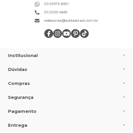
(11) 99573-8591
(11) 5035-6669
redesociais@soldasbrasil.com.br
Institucional
Dúvidas
Compras
Segurança
Pagamento
Entrega