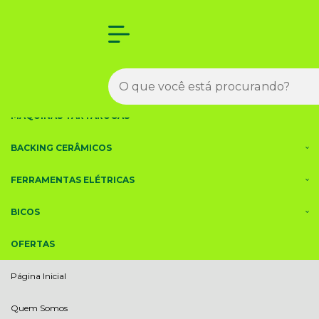
Olá Visitante!
Acesse sua conta e pedidos
BISELADEIRAS
MÁQUINAS DE SOLDAS
MÁQUINAS TARTARUGAS
BACKING CERÂMICOS
FERRAMENTAS ELÉTRICAS
BICOS
OFERTAS
Página Inicial
Quem Somos