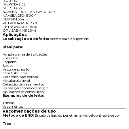
ISO 3452
MIL-STD-2132
MIL-STD-271
NAVSEA T9074-AS-GIB-010/271
NAVSEA 250-1500-1
NBR NM 334
PETROBRAS N-2370
PETROBRAS N-1596
QPL SAE AMS 2644
Aplicações
Localização do defeito:
aberto para a superfície
Ideal para:
Ampla gama de aplicações
Fundidos
Forjados
Soldas
Vasos de pressão
Itens tubulares
Cerâmica não porosa
Metalurgia geral
Detecção de vazamentos
Usinas geradoras de energia
Aplicações de construção
Exemplos de defeito:
Trincas
Vazamentos
Recomendações de uso
Método de END:
Ensaio de líquido penetrante, visível/contraste de cor
Tipo:
2